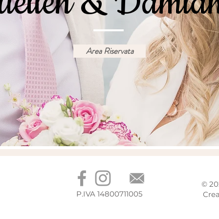
uellen & Damia
Area Riservata
© 2
P.IVA 14800711005
Crea