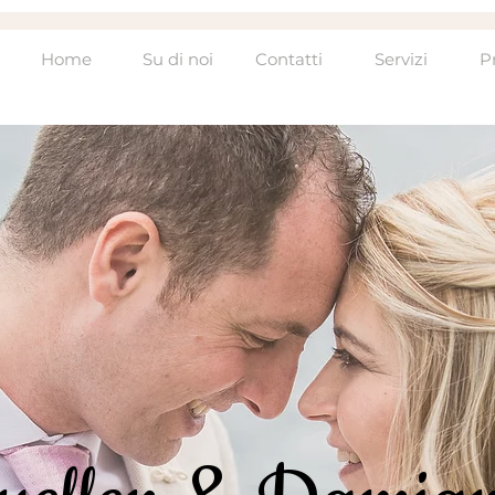
Home
Su di noi
Contatti
Servizi
P