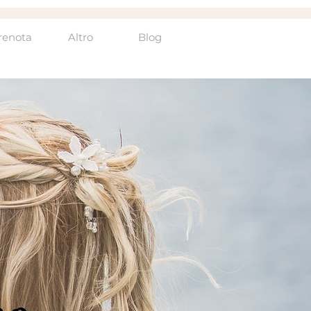
renota
Altro
Blog